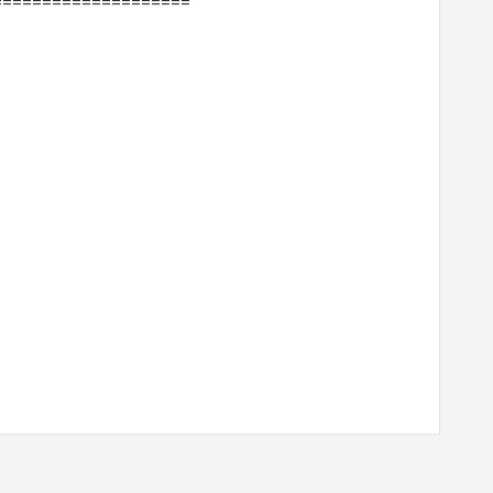
====================