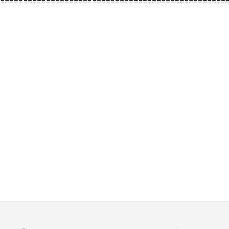
=================================================